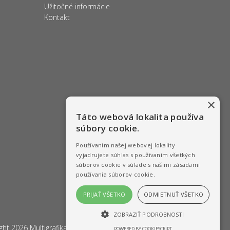
Užitočné informácie
Kontakt
×
Táto webová lokalita používa
súbory cookie.
Používaním našej webovej lokality
vyjadrujete súhlas s používaním všetkých
súborov cookie v súlade s našimi zásadami
používania súborov cookie.
PRIJAŤ VŠETKO
ODMIETNUŤ VŠETKO
ZOBRAZIŤ PODROBNOSTI
ight 2026
Multigrafika s.r.o.
All rights reserved |
Keloc NET
POWERED BY COOKIESCRIPT