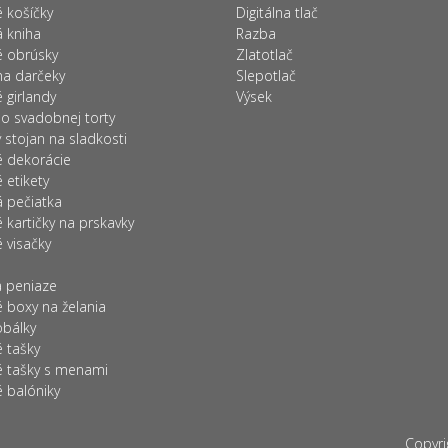
 košíčky
Digitálna tlač
 kniha
Razba
 obrúsky
Zlatotlač
na darčeky
Slepotlač
 girlandy
Výsek
o svadobnej torty
stojan na sladkosti
 dekorácie
etikety
 pečiatka
kartičky na prskavky
 visačky
a peniaze
 boxy na želania
obálky
 tašky
 tašky s menami
 balóniky
Copyr