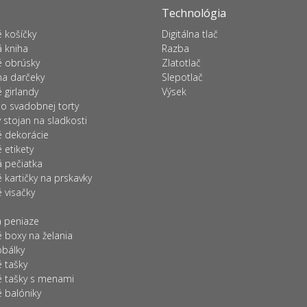
Technológia
 košíčky
Digitálna tlač
 kniha
Razba
 obrúsky
Zlatotlač
na darčeky
Slepotlač
 girlandy
Výsek
o svadobnej torty
stojan na sladkosti
 dekorácie
etikety
 pečiatka
kartičky na prskavky
 visačky
a peniaze
 boxy na želania
obálky
 tašky
 tašky s menami
 balóniky