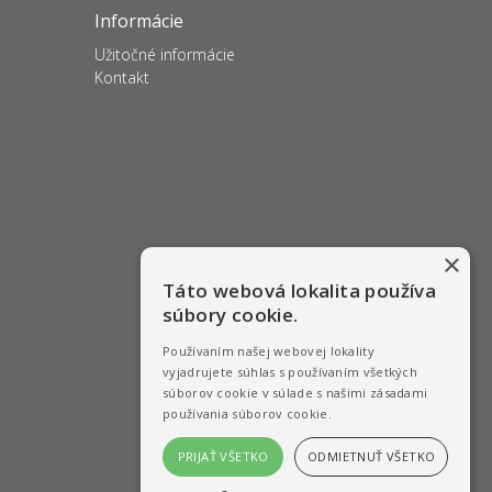
Informácie
Užitočné informácie
Kontakt
×
Táto webová lokalita používa
súbory cookie.
Používaním našej webovej lokality
vyjadrujete súhlas s používaním všetkých
súborov cookie v súlade s našimi zásadami
používania súborov cookie.
PRIJAŤ VŠETKO
ODMIETNUŤ VŠETKO