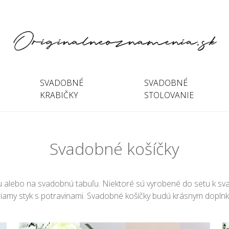
SVADOBNÉ
SVADOBNÉ
KRABIČKY
STOLOVANIE
Svadobné košíčky
u alebo na svadobnú tabuľu. Niektoré sú vyrobené do setu k sva
e priamy styk s potravinami. Svadobné košíčky budú krásnym do