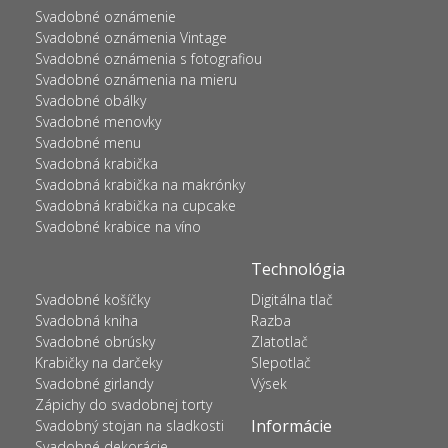
Svadobné oznámenie
Svadobné oznámenia Vintage
Svadobné oznámenia s fotografiou
Svadobné oznámenia na mieru
Svadobné obálky
Svadobné menovky
Svadobné menu
Svadobná krabička
Svadobná krabička na makrónky
Svadobná krabička na cupcake
Svadobné krabice na víno
Technológia
Svadobné košíčky
Digitálna tlač
Svadobná kniha
Razba
Svadobné obrúsky
Zlatotlač
Krabičky na darčeky
Slepotlač
Svadobné girlandy
Výsek
Zápichy do svadobnej torty
Informácie
Svadobný stojan na sladkosti
Svadobné dekorácie