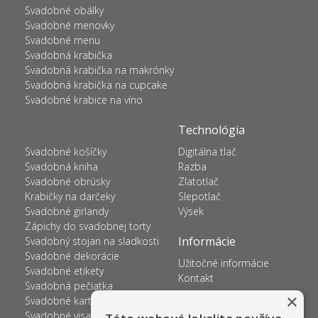
Svadobné obálky
Svadobné menovky
Svadobné menu
Svadobná krabička
Svadobná krabička na makrónky
Svadobná krabička na cupcake
Svadobné krabice na víno
Technológia
Svadobné košíčky
Digitálna tlač
Svadobná kniha
Razba
Svadobné obrúsky
Zlatotlač
Krabičky na darčeky
Slepotlač
Svadobné girlandy
Výsek
Zápichy do svadobnej torty
Informácie
Svadobný stojan na sladkosti
Svadobné dekorácie
Užitočné informácie
Svadobné etikety
Kontakt
Svadobná pečiatka
×
Svadobné kartičky na prskavky
Svadobné visačky