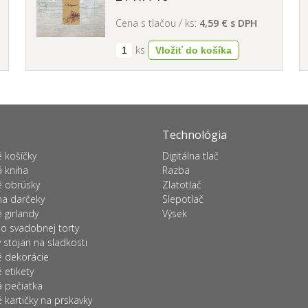
Cena s tlačou / ks:
4,59 € s DPH
ks
Technológia
 košíčky
Digitálna tlač
 kniha
Razba
 obrúsky
Zlatotlač
na darčeky
Slepotlač
 girlandy
Výsek
o svadobnej torty
stojan na sladkosti
 dekorácie
etikety
 pečiatka
kartičky na prskavky