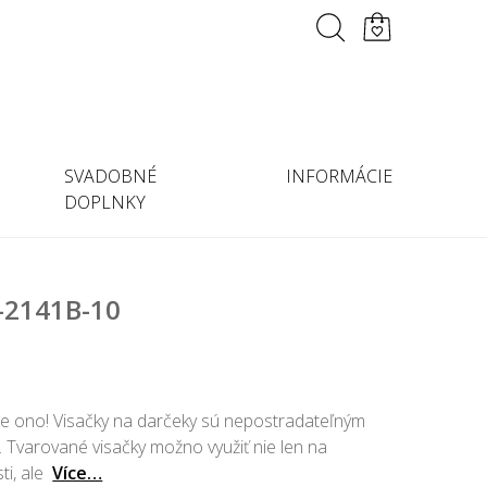
SVADOBNÉ
INFORMÁCIE
DOPLNKY
1-2141B-10
 je ono! Visačky na darčeky sú nepostradateľným
. Tvarované visačky možno využiť nie len na
ti, ale
Více…