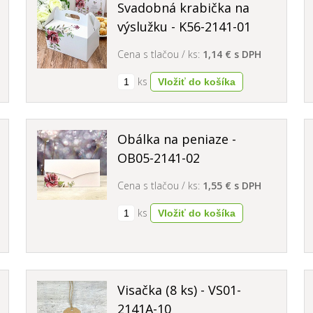
Svadobná krabička na
výslužku - K56-2141-01
Cena s tlačou / ks:
1,14 € s DPH
ks
Obálka na peniaze -
OB05-2141-02
Cena s tlačou / ks:
1,55 € s DPH
ks
Visačka (8 ks) - VS01-
2141A-10