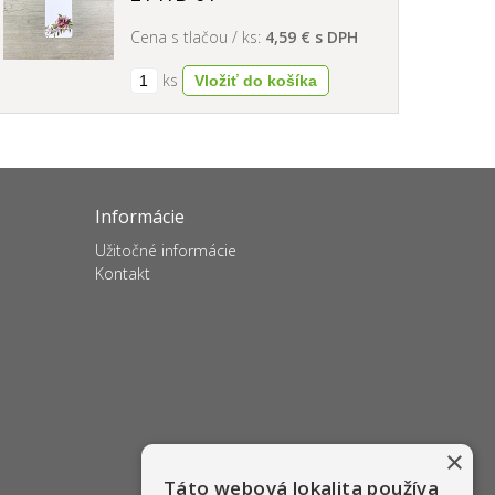
Cena s tlačou / ks:
4,59 € s DPH
ks
Informácie
Užitočné informácie
Kontakt
×
Táto webová lokalita používa