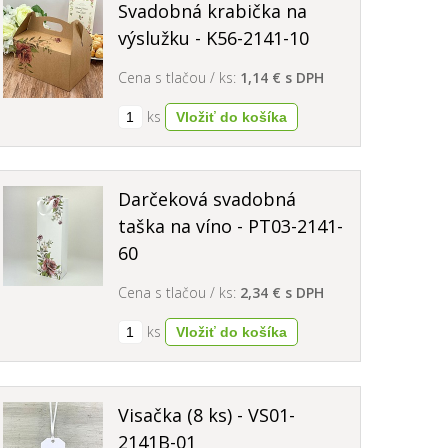
Svadobná krabička na
výslužku - K56-2141-10
Cena s tlačou / ks:
1,14 € s DPH
ks
Darčeková svadobná
taška na víno - PT03-2141-
60
Cena s tlačou / ks:
2,34 € s DPH
ks
Visačka (8 ks) - VS01-
2141B-01