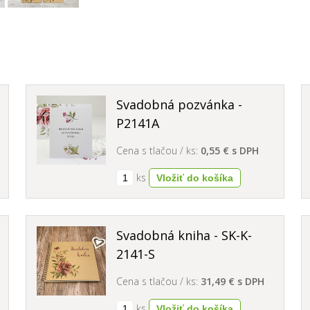
Svadobná pozvánka -
P2141A
Cena s tlačou / ks:
0,55 € s DPH
ks
Svadobná kniha - SK-K-
2141-S
Cena s tlačou / ks:
31,49 € s DPH
ks