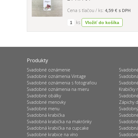
Cena s tlačou / ks:
4,59 € s DPH
ks
Produkty
Svadobné oznámenie
Svadobné
Svadobné oznámenia Vintage
Svadobná
Svadobné oznámenia s fotografiou
Svadobné
Svadobné oznámenia na mieru
Krabičky 
Svadobné obálky
Svadobné
Svadobné menovky
Zápichy d
Svadobné menu
Svadobný 
Svadobná krabička
Svadobné
Svadobná krabička na makrónky
Svadobné 
Svadobná krabička na cupcake
Svadobná
Svadobné krabice na víno
Svadobné 