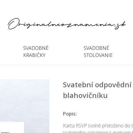
SVADOBNÉ
SVADOBNÉ
KRABIČKY
STOLOVANIE
Svatební odpovědní 
blahovičníku
Popis:
Karta RSVP (volně přeloženo do č
svatebního oznámení s motivem bl