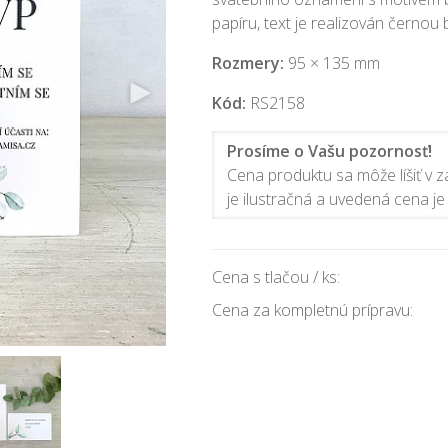
papíru, text je realizován černou 
Rozmery:
95 × 135 mm
Kód:
RS2158
Prosíme o Vašu pozornosť!
Cena produktu sa môže líšiť v zá
je ilustračná a uvedená cena je 
Cena s tlačou / ks:
Cena za kompletnú prípravu: