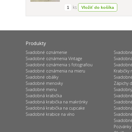
ks
Produkty
Svadobné oznámenie
Svadobné
Svadobné oznámenia Vintage
Svadobná
Svadobné oznámenia s fotografiou
Svadobné
Svadobné oznámenia na mieru
Krabičky 
Svadobné obálky
Svadobné
Svadobné menovky
Zápichy d
Svadobné menu
Svadobný 
Svadobná krabička
Svadobné
Svadobná krabička na makrónky
Svadobné 
Svadobná krabička na cupcake
Svadobná
Svadobné krabice na víno
Svadobné 
Svadobné
Pozvánky