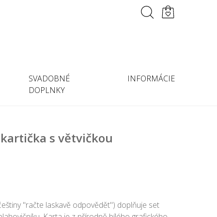
SVADOBNÉ
INFORMÁCIE
DOPLNKY
kartička s větvičkou
eštiny "račte laskavě odpovědět") doplňuje set
ahovičníku. Karta je z přírodně bílého grafického