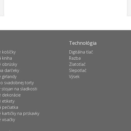
Technológia
 košíčky
Digitálna tlač
 kniha
Razba
 obrúsky
Zlatotlač
na darčeky
Slepotlač
 girlandy
Výsek
o svadobnej torty
stojan na sladkosti
 dekorácie
etikety
 pečiatka
kartičky na prskavky
 visačky