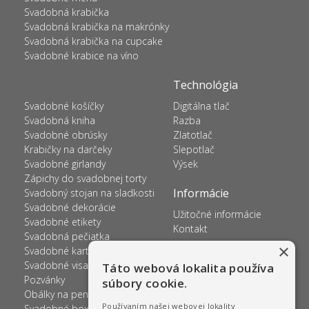
Svadobná krabička
Svadobná krabička na makrónky
Svadobná krabička na cupcake
Svadobné krabice na víno
Technológia
Svadobné košíčky
Digitálna tlač
Svadobná kniha
Razba
Svadobné obrúsky
Zlatotlač
Krabičky na darčeky
Slepotlač
Svadobné girlandy
Výsek
Zápichy do svadobnej torty
Informácie
Svadobný stojan na sladkosti
Svadobné dekorácie
Užitočné informácie
Svadobné etikety
Kontakt
Svadobná pečiatka
×
Svadobné kartičky na prskavky
Svadobné visačky
Táto webová lokalita používa
Pozvánky
súbory cookie.
Obálky na peniaze
Používaním našej webovej lokality
Svadobné boxy na želania