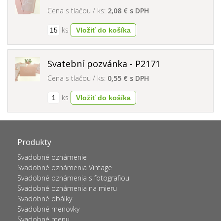
Cena s tlačou / ks:
2,08 € s DPH
ks
Svatební pozvánka - P2171
Cena s tlačou / ks:
0,55 € s DPH
ks
Produkty
Svadobné oznámenie
Svadobné oznámenia Vintage
Svadobné oznámenia s fotografiou
Svadobné oznámenia na mieru
Svadobné obálky
Svadobné menovky
Svadobné menu