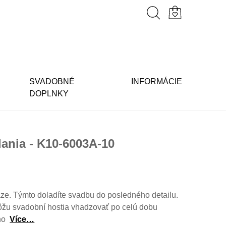
SVADOBNÉ
INFORMÁCIE
DOPLNKY
ania - K10-6003A-10
ze. Týmto doladíte svadbu do posledného detailu.
ôžu svadobní hostia vhadzovať po celú dobu
ho
Více…