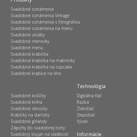
Svadobné oznámenie
Svadobné oznámenia Vintage
Svadobné oznámenia s fotografiou
Svadobné oznámenia na mieru
Svadobné obálky
Svadobné menovky
Svadobné menu
Svadobná krabička
Svadobná krabička na makrónky
Svadobná krabička na cupcake
Svadobné krabice na víno
Technológia
Svadobné košíčky
Digitálna tlač
Svadobná kniha
Razba
Svadobné obrúsky
Zlatotlač
Krabičky na darčeky
Slepotlač
Svadobné girlandy
Výsek
Zápichy do svadobnej torty
Informácie
Svadobný stojan na sladkosti