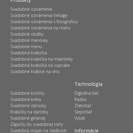
Produkty
Svadobné oznámenie
Svadobné oznámenia Vintage
Svadobné oznámenia s fotografiou
Svadobné oznámenia na mieru
Svadobné obálky
Svadobné menovky
Svadobné menu
Svadobná krabička
Svadobná krabička na makrónky
Svadobná krabička na cupcake
Svadobné krabice na víno
Technológia
Svadobné košíčky
Digitálna tlač
Svadobná kniha
Razba
Svadobné obrúsky
Zlatotlač
Krabičky na darčeky
Slepotlač
Svadobné girlandy
Výsek
Zápichy do svadobnej torty
Informácie
Svadobný stojan na sladkosti