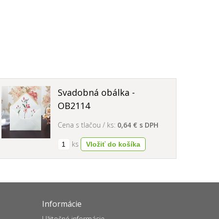
Svadobná obálka -
OB2114
Cena s tlačou / ks:
0,64 € s DPH
ks
Informácie
Užitočné informácie