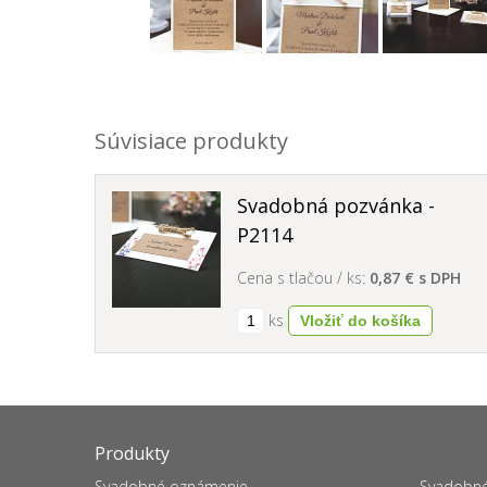
Súvisiace produkty
Svadobná pozvánka -
P2114
Cena s tlačou / ks:
0,87 € s DPH
ks
Produkty
Svadobné oznámenie
Svadobné