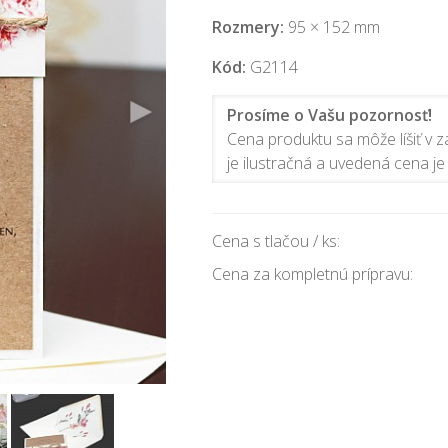
Rozmery:
95 × 152 mm
Kód:
G2114
Prosíme o Vašu pozornosť!
Cena produktu sa môže líšiť v zá
je ilustračná a uvedená cena je 
Cena s tlačou / ks:
Cena za kompletnú prípravu: