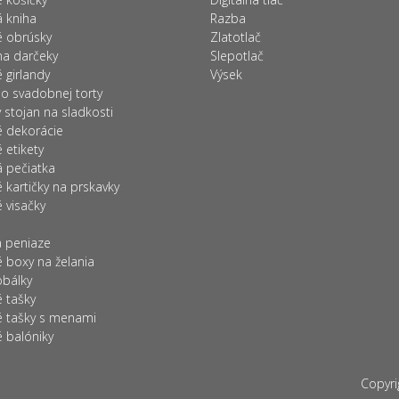
 kniha
Razba
 obrúsky
Zlatotlač
na darčeky
Slepotlač
 girlandy
Výsek
o svadobnej torty
stojan na sladkosti
 dekorácie
etikety
 pečiatka
kartičky na prskavky
 visačky
a peniaze
 boxy na želania
obálky
 tašky
 tašky s menami
 balóniky
Copyr