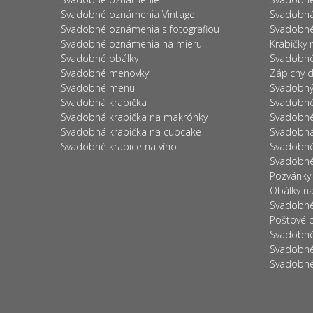
Svadobné oznámenia Vintage
Svadobná
Svadobné oznámenia s fotografiou
Svadobné
Svadobné oznámenia na mieru
Krabičky 
Svadobné obálky
Svadobné
Svadobné menovky
Zápichy d
Svadobné menu
Svadobný 
Svadobná krabička
Svadobné
Svadobná krabička na makrónky
Svadobné 
Svadobná krabička na cupcake
Svadobná
Svadobné krabice na víno
Svadobné 
Svadobné
Pozvánky
Obálky n
Svadobné
Poštové 
Svadobné
Svadobné
Svadobné