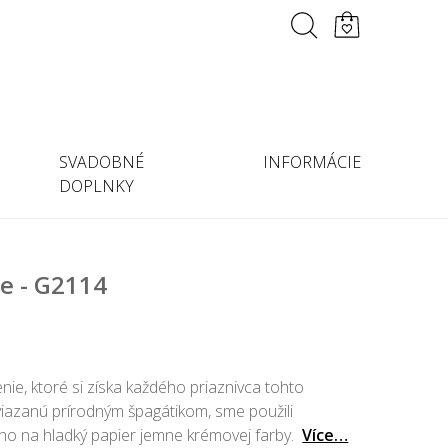
SVADOBNÉ
INFORMÁCIE
DOPLNKY
e - G2114
nie, ktoré si získa každého priaznivca tohto
viazanú prírodným špagátikom, sme použili
 ho na hladký papier jemne krémovej farby.
Více…