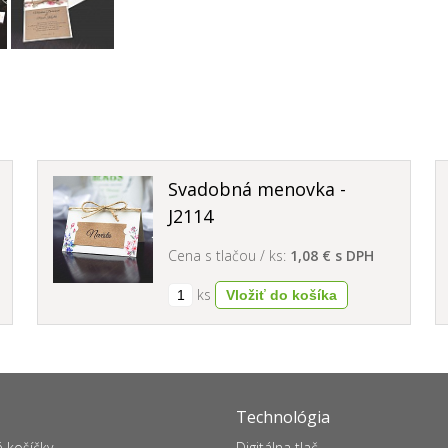
Svadobná menovka -
J2114
Cena s tlačou / ks:
1,08 € s DPH
ks
Technológia
 košíčky
Digitálna tlač