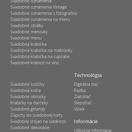
Svadobné oznámenie
Svadobné oznámenia Vintage
Svadobné oznámenia s fotografiou
Svadobné oznámenia na mieru
Svadobné obálky
Svadobné menovky
Svadobné menu
Svadobná krabička
Svadobná krabička na makrónky
Svadobná krabička na cupcake
Svadobné krabice na víno
Technológia
Svadobné košíčky
Digitálna tlač
Svadobná kniha
Razba
Svadobné obrúsky
Zlatotlač
Krabičky na darčeky
Slepotlač
Svadobné girlandy
Výsek
Zápichy do svadobnej torty
Informácie
Svadobný stojan na sladkosti
Svadobné dekorácie
Užitočné informácie