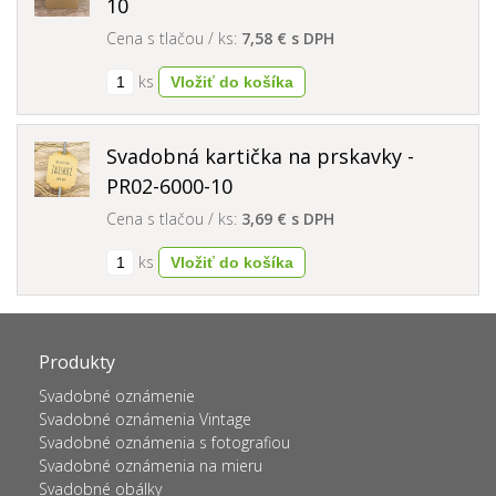
10
Cena s tlačou / ks:
7,58 € s DPH
ks
Svadobná kartička na prskavky -
PR02-6000-10
Cena s tlačou / ks:
3,69 € s DPH
ks
Produkty
Svadobné oznámenie
Svadobné oznámenia Vintage
Svadobné oznámenia s fotografiou
Svadobné oznámenia na mieru
Svadobné obálky