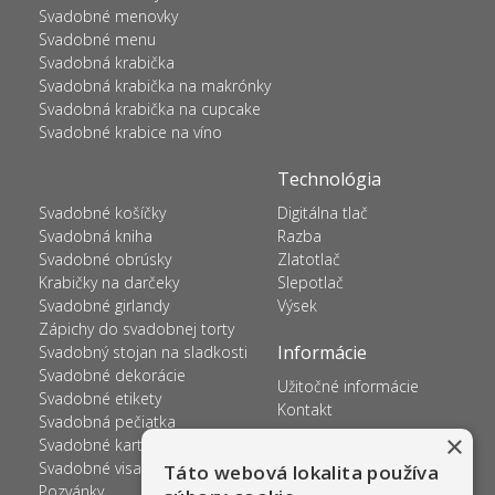
Svadobné menovky
Svadobné menu
Svadobná krabička
Svadobná krabička na makrónky
Svadobná krabička na cupcake
Svadobné krabice na víno
Technológia
Svadobné košíčky
Digitálna tlač
Svadobná kniha
Razba
Svadobné obrúsky
Zlatotlač
Krabičky na darčeky
Slepotlač
Svadobné girlandy
Výsek
Zápichy do svadobnej torty
Informácie
Svadobný stojan na sladkosti
Svadobné dekorácie
Užitočné informácie
Svadobné etikety
Kontakt
Svadobná pečiatka
×
Svadobné kartičky na prskavky
Svadobné visačky
Táto webová lokalita používa
Pozvánky