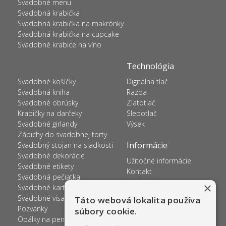
Svadobné menu
Svadobná krabička
Svadobná krabička na makrónky
Svadobná krabička na cupcake
Svadobné krabice na víno
Technológia
Svadobné košíčky
Digitálna tlač
Svadobná kniha
Razba
Svadobné obrúsky
Zlatotlač
Krabičky na darčeky
Slepotlač
Svadobné girlandy
Výsek
Zápichy do svadobnej torty
Informácie
Svadobný stojan na sladkosti
Svadobné dekorácie
Užitočné informácie
Svadobné etikety
Kontakt
Svadobná pečiatka
×
Svadobné kartičky na prskavky
Svadobné visačky
Táto webová lokalita používa
Pozvánky
súbory cookie.
Obálky na peniaze