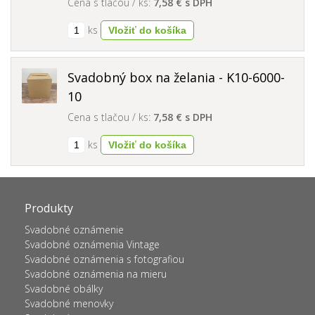
Cena s tlačou / ks:
7,58 € s DPH
ks
Svadobný box na želania - K10-6000-
10
Cena s tlačou / ks:
7,58 € s DPH
ks
Produkty
Svadobné oznámenie
Svadobné oznámenia Vintage
Svadobné oznámenia s fotografiou
Svadobné oznámenia na mieru
Svadobné obálky
Svadobné menovky