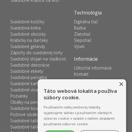
Svadobné krabice na víno
Technológia
Svadobné košíčky
Digitálna tlač
Svadobná kniha
Razba
Svadobné obrúsky
Zlatotlač
Krabičky na darčeky
Slepotlač
Svadobné girlandy
Výsek
Zápichy do svadobnej torty
Informácie
Svadobný stojan na sladkosti
Svadobné dekorácie
Užitočné informácie
Svadobné etikety
Kontakt
Svadobná pečiatka
×
Svadobné kartičky na prskavky
Svadobné visačky
Táto webová lokalita používa
Pozvánky
súbory cookie.
Obálky na peniaze
Používaním našej webovej lokality
Svadobné boxy na želania
vyjadrujete súhlas s používaním všetkých
Poštové obálky
súborov cookie v súlade s našimi zásadami
Svadobné tašky
používania súborov cookie.
Svadobné tašky s menami